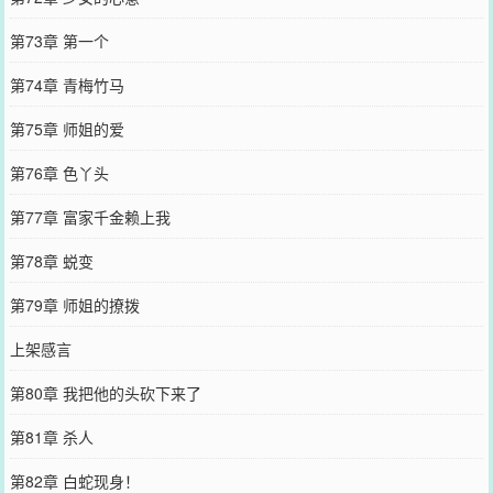
第73章 第一个
第74章 青梅竹马
第75章 师姐的爱
第76章 色丫头
第77章 富家千金赖上我
第78章 蜕变
第79章 师姐的撩拨
上架感言
第80章 我把他的头砍下来了
第81章 杀人
第82章 白蛇现身！