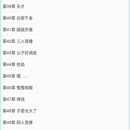
第39章 天才
第40章 白家千金
第41章 超级厉害
第42章 三入青楼
第43章 公子好调皮
第44章 抢劫
第45章 嘤……
第46章 冤冤相报
第47章 挣钱
第48章 子君长大了
第49章 四入青楼