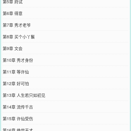
第5章 府试
第6章 得意
第7章 秀才老爷
第8章 买个小丫鬟
第9章 文会
第10章 秀才身份
第11章 等许仙
第12章 好可怕
第13章 人生若只如初见
第14章 流传千古
第15章 许仙受伤
第16章 绝世天才