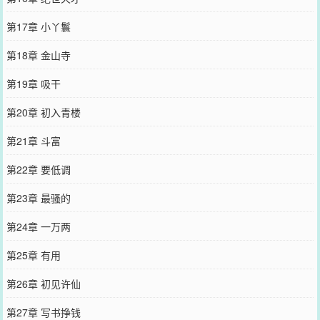
第17章 小丫鬟
第18章 金山寺
第19章 吸干
第20章 初入青楼
第21章 斗富
第22章 要低调
第23章 最骚的
第24章 一万两
第25章 有用
第26章 初见许仙
第27章 写书挣钱