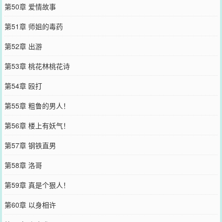
第50章 爱情故事
第51章 师姐的毒药
第52章 出游
第53章 桃花林桃花诗
第54章 殴打
第55章 粗鲁的男人！
第56章 楼上有妖气！
第57章 钢铁直男
第58章 洛哥
第59章 真是个狠人！
第60章 以身相许