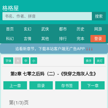
格格屋
搜索
首页
玄幻
武侠
都市
历史
网游
科幻
言情
其他
排行
完本
登录
追看新章节，下载本站客户端无广告APP
↓↓↓
字体
大
中
小
换手
关灯
第2章 七零之后妈（二）-《快穿之炮灰人生》
上一章
目录
存书签
下一章
第(1/3)页