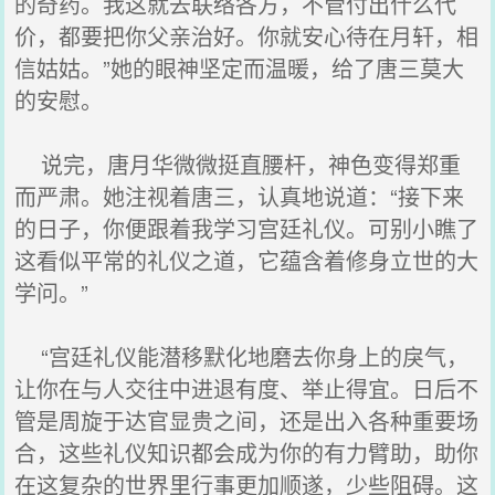
的奇药。我这就去联络各方，不管付出什么代
价，都要把你父亲治好。你就安心待在月轩，相
信姑姑。”她的眼神坚定而温暖，给了唐三莫大
的安慰。
说完，唐月华微微挺直腰杆，神色变得郑重
而严肃。她注视着唐三，认真地说道：“接下来
的日子，你便跟着我学习宫廷礼仪。可别小瞧了
这看似平常的礼仪之道，它蕴含着修身立世的大
学问。”
“宫廷礼仪能潜移默化地磨去你身上的戾气，
让你在与人交往中进退有度、举止得宜。日后不
管是周旋于达官显贵之间，还是出入各种重要场
合，这些礼仪知识都会成为你的有力臂助，助你
在这复杂的世界里行事更加顺遂，少些阻碍。这