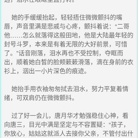
她的手缓缓抬起，轻轻捂住微微颤抖的嘴
唇，声音里满是悲戚与心疼，颤抖着说：“二哥
他……怎么就落得这般田地，他是大陆最年轻的
封号斗罗，本来是有着无限的大好前景，可惜
了。”话音刚落，泪水再也不受控制，夺眶而
出，顺着她白皙的脸颊簌簌滑落，滴在身前的衣
衫上，洇出一小片深色的痕迹。
她抬手用衣袖匆匆拭去泪水，努力平复着情
绪，可双肩仍在微微颤抖。
过了好一会儿，唐月华才勉强稳住心神，看
向唐三，目光中满是坚定与不容置疑：“孩子，
你放心，姑姑这就派人去接你父亲，不管付出什