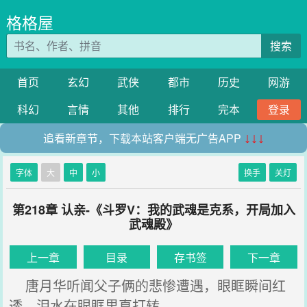
格格屋
搜索
首页
玄幻
武侠
都市
历史
网游
科幻
言情
其他
排行
完本
登录
追看新章节，下载本站客户端无广告APP
↓↓↓
字体
大
中
小
换手
关灯
第218章 认亲-《斗罗V：我的武魂是克系，开局加入
武魂殿》
上一章
目录
存书签
下一章
唐月华听闻父子俩的悲惨遭遇，眼眶瞬间红
透，泪水在眼眶里直打转。