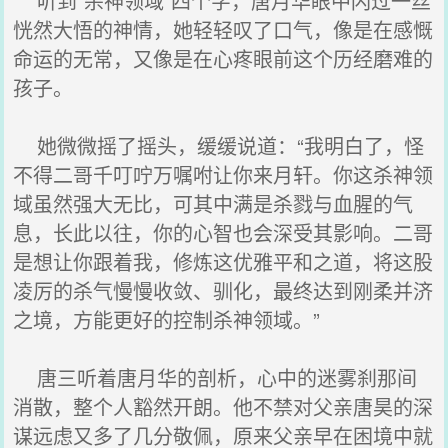
听到“杀神领域”四个字，唐月华眼中闪过一丝
恍然大悟的神情，她轻轻叹了口气，像是在感慨
命运的无常，又像是在心疼眼前这个历经磨难的
孩子。
她微微摇了摇头，缓缓说道：“我明白了，怪
不得二哥千叮咛万嘱咐让你来月轩。你这杀神领
域虽然强大无比，可其中满是杀戮与血腥的气
息，长此以往，你的心智也会深受其影响。二哥
是想让你跟着我，修炼这优雅平和之道，将这股
凌厉的杀气慢慢收敛、驯化，最终达到刚柔并济
之境，方能更好的控制杀神领域。”
唐三听着唐月华的剖析，心中的迷雾刹那间
消散，整个人豁然开朗。他不禁对父亲唐昊的深
谋远虑又多了几分敬佩，原来父亲早在困境中就