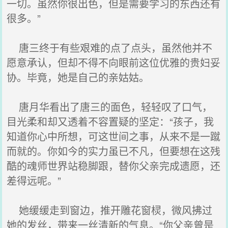
一切。虽然你很出色，但是需要学习的东西还有
很多。”
唐三终于有些艰难的点了点头，虽然他并不
愿意承认，但却不得不向眼前这位优雅的贵妇妥
协。毕竟，她是自己的亲姑姑。
唐月华看出了唐三的面色，轻轻叹了口气，
目光柔和却又透着不容置疑的坚定：“孩子，我
知道你心中所想，可这世间之事，从来不是一蹴
而就的。你如今的实力虽已不凡，但要想在这残
酷的魂师世界站稳脚跟，替你父亲完成遗愿，还
差得远呢。”
她缓缓走到窗边，推开雕花窗棂，微风拂过
她的发丝，带来一丝清新的气息。“你父亲曾是