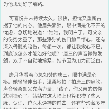
为他规划好了前路。
可喜悦并未持续太久，很快，担忧又重新占
据了他的内心。他眉头紧锁，眼中满是化不开的
忧虑，急切地说道：“姑姑，我明白了，可父亲
的伤势太重了，那些狰狞的伤口触目惊心，还有
深入骨髓的暗伤，每想一次，都让我揪心不已。
到底该怎么才能治好他呢？”唐三的声音微微发
颤，双手不自觉地攥紧，指节因为用力而泛白。
唐月华看着心急如焚的唐三，眼中满是心
疼。她轻轻伸出手，温柔地拍了拍唐三的肩膀，
声音轻柔却又充满力量：“孩子，你父亲的伤你
就别操心了。姑姑在这大陆上也算积攒了些人
脉，认识几位医术通神的前辈，还有些珍藏多年