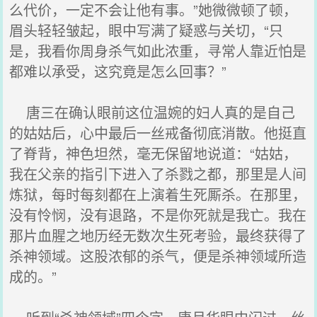
么代价，一定不会让他有事。”她微微顿了顿，
眉头轻轻皱起，眼中写满了疑惑与关切，“只
是，我看你周身杀气如此浓重，寻常人靠近怕是
都难以承受，这究竟是怎么回事？”
唐三在确认眼前这位温婉的妇人真的是自己
的姑姑后，心中最后一丝戒备彻底消散。他挺直
了脊背，神色坦然，毫无保留地说道：“姑姑，
我在父亲的指引下进入了杀戮之都，那里是人间
炼狱，每时每刻都在上演着生死厮杀。在那里，
没有怜悯，没有退路，不是你死就是我亡。我在
那片血腥之地历经无数次生死考验，最终获得了
杀神领域。这股浓郁的杀气，便是杀神领域所造
成的。”