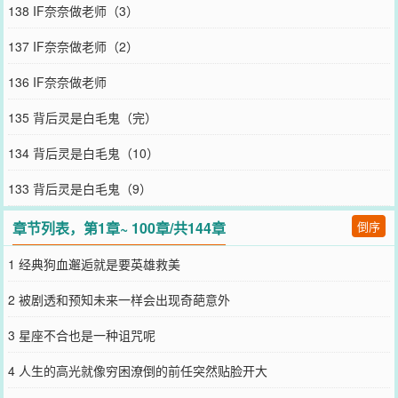
们朋友就是会形影不离，拥抱睡觉也很正常，对吧奈奈？”黑岛奈：
138 IF奈奈做老师（3）
“……”糟！好像浪过头了。她连忙捡起人设，“但我是你挚友的老
婆……”丸子头少年淡定地拿出手机，“喂，是28岁的悟吗，我想照顾
137 IF奈奈做老师（2）
奈奈可以吗？”他挂掉电话，笑眯眯说，“悟没有拒绝呢。”“……”不
是，你那里面有人回应吗？——混血学弟七海面对新转来的学姐，冷
136 IF奈奈做老师
静保持距离，直到他梦到未来了。成年人的他抱着浑身是血，却仍然
是十六岁的学姐奔跑。学姐仿佛交代遗言，虚弱道：“娜娜米，我们，
135 背后灵是白毛鬼（完）
是朋友吗？”七海从梦中惊醒。每次见到学姐都会回想起梦中期冀的目
光。他开始忍不住关心学姐……——还有小太阳学弟，天与暴君等
134 背后灵是白毛鬼（10）
等，黑岛奈回过神忽然发现自己好像刷过火了。#怎么就修罗场了呢，
也没说有这个本啊#大家都别争了，真的我只爱28悟，和你们没可能#
133 背后灵是白毛鬼（9）
再也遇不到的白月光就是永恒的朱砂痣，没有人能打败，连他自己都
不可以！（暴言）于是大家维持在微妙的平衡，直到28悟突然出现：
章节列表，第1章~ 100章/共144章
倒序
“嗯？听说你喜欢老师我？”黑岛奈眼前一黑：“……”自杀吧。下周目说
不定会轻松点。□前期互演，后期修罗场□前期的最强DK们belike：我
1 经典狗血邂逅就是要英雄救美
是剧本组欸，才不会被骗，后期：得加点○戏□女主天然屑□这本是万
人迷————推推我的预收，是个短篇感情流■■■《禁止向白毛教师
2 被剧透和预知未来一样会出现奇葩意外
征求恋爱建议》（万人迷向）森琉璃春心萌动，向暗恋对象的学长委
婉征求意见。“老师，如果，我是说如果，如果我喜欢了比我大十岁以
3 星座不合也是一种诅咒呢
上的男人，可能我们之间还会有世俗的一些原因阻碍……你觉得我和
他有机会吗？”白毛老师：“真的假的，大十岁？我认识吗？”森琉璃点
4 人生的高光就像穷困潦倒的前任突然贴脸开大
头，“认识。还很熟。”“这不是重点。”“重点是他又成熟又温柔，相处
的时候又面面俱到的照顾我……”白毛越听越觉得不对。又委婉又直白