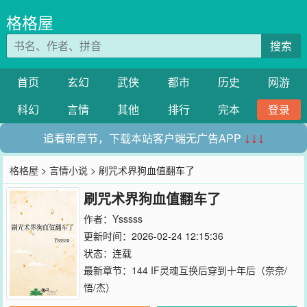
格格屋
搜索
首页
玄幻
武侠
都市
历史
网游
科幻
言情
其他
排行
完本
登录
追看新章节，下载本站客户端无广告APP
↓↓↓
格格屋
>
言情小说
> 刷咒术界狗血值翻车了
刷咒术界狗血值翻车了
作者：
Ysssss
更新时间：2026-02-24 12:15:36
状态：连载
最新章节：
144 IF灵魂互换后穿到十年后（奈奈/
悟/杰）