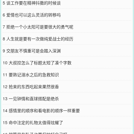
5 谈工作要在精神抖擞的时候谈
的试探“她是不是喜欢我”之后得到肯定答案。森琉璃回答了一堆乱七
八糟的问题，已经有些急切，“所以老师觉得我和他有机会吗？”白毛
6 爱情也可以这么灵活的转移吗
沉默了会儿。出于种种原因的考虑，委婉明示，“我觉得没有机会。”
森琉璃泪眼汪汪。“真的一点机会都没有吗？”白毛解释了一堆，然
7 拒绝一个小太阳可是要很大的勇气呢
后：“嗯。”森琉璃哭着走了。……为了缓解森琉璃低落的心情，白毛
把她交给了她讲过相性很合的成熟大人一起完成任务。森琉璃感激：
8 人生就是要有一次做纯爱战士的经历
“谢谢老师。”还为她创造恋爱机会。白毛：“？”一段时间后。白毛发现
森琉璃和自己的学弟关系好像有点不对？#拒绝之后发现自己有亿点后
9 交朋友不慎重可是会踏入深渊
悔#笑死，后悔之后发现自己自作多情了?
您要是觉得《
刷咒术界狗血值翻车了
》还不错的话请不要忘记向您QQ
10 大叔控怎么了标题太短了凑个字数
群和微博微信里的朋友推荐哦！
11 要熟记溺水之后的急救知识
12 抢来的东西吃起来果然很香
13 一见钟情和直球搭配是绝杀
14 感情里的顺序和看电影的顺序一样重要
15 命中注定的礼物太值得炫耀了