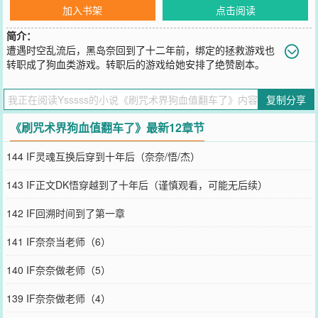
加入书架
点击阅读
简介：
遭遇时空乱流后，黑岛奈回到了十二年前，绑定的拯救游戏也
转职成了狗血类游戏。转职后的游戏给她安排了绝赞剧本。
——白毛DK（28白毛的替身剧本）黑岛奈硬着头皮演：“我的术式是
回溯时间，其实我是从十二年后来的，是你未来的老婆……”因此要把
复制分享
DK白毛当成28白毛的替身。白毛不屑一顾。甚至直接表示讨厌她。于
是，黑岛奈除了刷刷日常任务打卡之外很少和他交流。直到星浆体事
《刷咒术界狗血值翻车了》最新12章节
件后。黑岛奈冲动之下重操旧业，死掉后回溯时间救了白毛。然后白
毛看她的眼神逐渐就变得诡异起来，像是有点未来的他讲过“扭曲的爱
144 IF灵魂互换后穿到十年后（奈奈/悟/杰）
意诅咒”。“……？”黑岛奈不自觉躲避这种目光。“那家伙没有告诉你，
诅咒是无法逃掉的吗，奈奈？”白毛堵到她，“尤其是最扭曲的诅咒。”
143 IF正文DK悟穿越到了十年后（谨慎观看，可能无后续）
黑岛奈：“？”但他教过我怎么祓除诅咒。……白毛可以听到新同学的
心声和游戏音，对于刷狗血值格外抵触与戒备。直到他亲自感受到了
142 IF回溯时间到了第一章
时间回溯，才意识到所谓的“游戏剧本”有真实的部分。那些原本就暧
昧的心思瞬间拨开迷雾清晰起来。不许！把老子当替身(●へ●)メ——
141 IF奈奈当老师（6）
黑毛DK/牛战士剧本同样能听到游戏音与新同学心声的丸子头少年认为
新同学也许有苦衷，于是他选择将计就计，与新同学先从朋友做起。
140 IF奈奈做老师（5）
但是——“我的挚友会让帮他做身体检查欸，你也会的，对吗杰？”新
同学眼眸澄澈清纯地提出无理要求。丸子头：“……”丸子头一边妥协
139 IF奈奈做老师（4）
一边教新同学正确地朋友观。后来。丸子头少年笑容蛊惑，“是呢，我