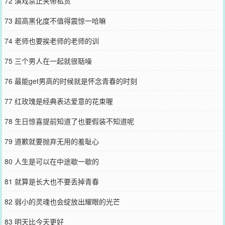
72 演戏禁止夹带私货
73 超高黑化度不值得震惊一哈嘛
74 老师也要挨老师的老师的训
75 三个男人在一起就很聒噪
76 最能get男高的时候就是怀念青春的时刻
77 红玫瑰是经典表达爱意的花束喔
78 生日惊喜提前知道了也要假装不知道呢
79 道歉就要抛弃无用的羞耻心
80 人生是可以在中途歇一歇的
81 就算是长大也不要丢掉青春
82 弱小的灵魂也会绽放出耀眼的光芒
83 明天比今天更好