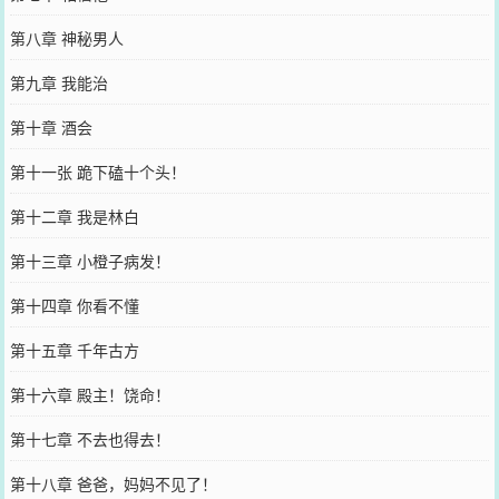
第八章 神秘男人
第九章 我能治
第十章 酒会
第十一张 跪下磕十个头！
第十二章 我是林白
第十三章 小橙子病发！
第十四章 你看不懂
第十五章 千年古方
第十六章 殿主！饶命！
第十七章 不去也得去！
第十八章 爸爸，妈妈不见了！