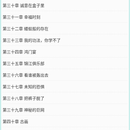
第三十章 诚意在盒子里
第三十一章 幸福时刻
第三十二章 蝼蚁般的存在
第三十三章 我的功法，你学不了
第三十四章 鸿门宴
第三十五章 锦江俱乐部
第三十六章 看谁被轰出去
第三十七章 未知的恐惧
第三十八章 把裤子脱了
第三十九章 神秘的巨网
第四十章 古画