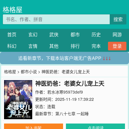
格格屋
搜索
首页
玄幻
武侠
都市
历史
网游
科幻
言情
其他
排行
完本
登录
追看新章节，下载本站客户端无广告APP
↓↓↓
格格屋
>
都市小说
> 神医奶爸：老婆女儿宠上天
神医奶爸：老婆女儿宠上天
作者：
若水冰寒95973def9
更新时间：2025-11-19 17:39:22
状态：连载
最新章节：
第八十七章 一起睡
加入书架
点击阅读