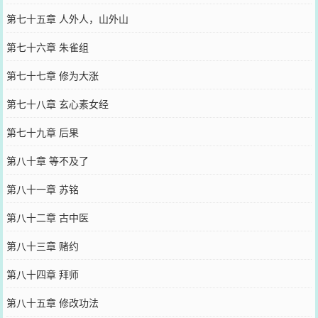
第七十五章 人外人，山外山
第七十六章 朱雀组
第七十七章 修为大涨
第七十八章 玄心素女经
第七十九章 后果
第八十章 等不及了
第八十一章 苏铭
第八十二章 古中医
第八十三章 赌约
第八十四章 拜师
第八十五章 修改功法