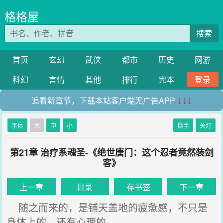
格格屋
搜索
首页
玄幻
武侠
都市
历史
网游
科幻
言情
其他
排行
完本
登录
追看新章节，下载本站客户端无广告APP
↓↓↓
字体
大
中
小
换手
关灯
第21章 治疗系魂圣-《绝世唐门：这个忍者竟然装剑
客》
上一章
目录
存书签
下一章
随之而来的，是铺天盖地的疲惫感，不只是
身体上的，还有心理的。