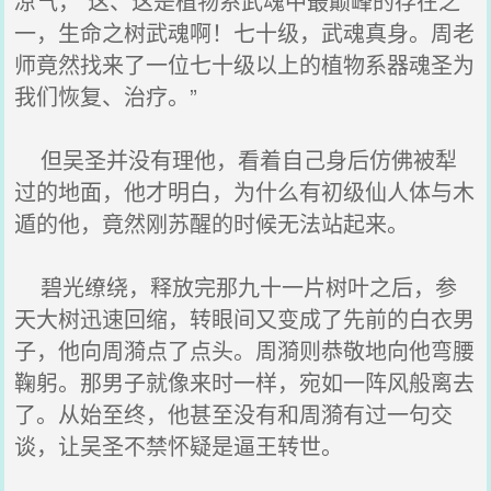
凉气，“这、这是植物系武魂中最巅峰的存在之
一，生命之树武魂啊！七十级，武魂真身。周老
师竟然找来了一位七十级以上的植物系器魂圣为
我们恢复、治疗。”
但吴圣并没有理他，看着自己身后仿佛被犁
过的地面，他才明白，为什么有初级仙人体与木
遁的他，竟然刚苏醒的时候无法站起来。
碧光缭绕，释放完那九十一片树叶之后，参
天大树迅速回缩，转眼间又变成了先前的白衣男
子，他向周漪点了点头。周漪则恭敬地向他弯腰
鞠躬。那男子就像来时一样，宛如一阵风般离去
了。从始至终，他甚至没有和周漪有过一句交
谈，让吴圣不禁怀疑是逼王转世。