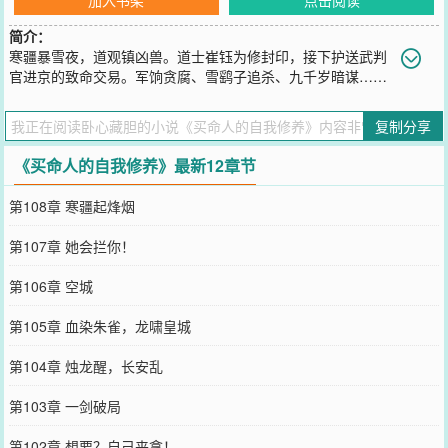
简介：
寒疆暴雪夜，道观镇凶兽。道士崔钰为修封印，接下护送武判
官进京的致命交易。军饷贪腐、雪鹞子追杀、九千岁暗谋……
冰原之上，道法与剑锋交错，生死间藏着上古凶兽苏醒的惊天阴谋。
若封印破碎，人间即地狱；若人心溃败，道观亦修罗场。活人出钱买
复制分享
死，死人托梦买生，你说这江湖值几斤墨？——血铜钱我杀你收三钱
银子，你买我替你死得要三箱黄金，可见活人总比死人贱。——杏花
《买命人的自我修养》最新12章节
劫
您要是觉得《
买命人的自我修养
》还不错的话请不要忘记向您QQ群和
第108章 寒疆起烽烟
微博微信里的朋友推荐哦！
第107章 她会拦你！
第106章 空城
第105章 血染朱雀，龙啸皇城
第104章 烛龙醒，长安乱
第103章 一剑破局
第102章 想要？自己来拿！