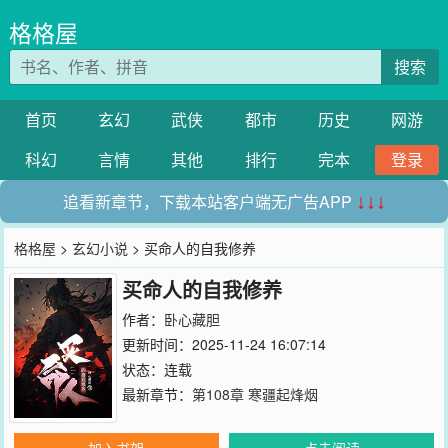
格格屋
搜索
首页
玄幻
武侠
都市
历史
网游
科幻
言情
其他
排行
完本
登录
追看新章节，下载本站客户端无广告APP
↓↓↓
格格屋
>
玄幻小说
> 买命人的自我修养
买命人的自我修养
作者：
卧心藏胆
更新时间：2025-11-24 16:07:14
状态：连载
最新章节：
第108章 寒疆起烽烟
加入书架
点击阅读