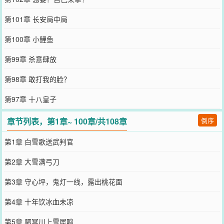
第101章 长安局中局
第100章 小鲤鱼
第99章 杀意肆放
第98章 敢打我的脸？
第97章 十八皇子
章节列表，第1章~ 100章/共108章
倒序
第1章 白雪歌送武判官
第2章 大雪满弓刀
第3章 守心坪，鬼灯一线，露出桃花面
第4章 十年饮冰血未凉
第5章 驷冥川上雪犀鸣