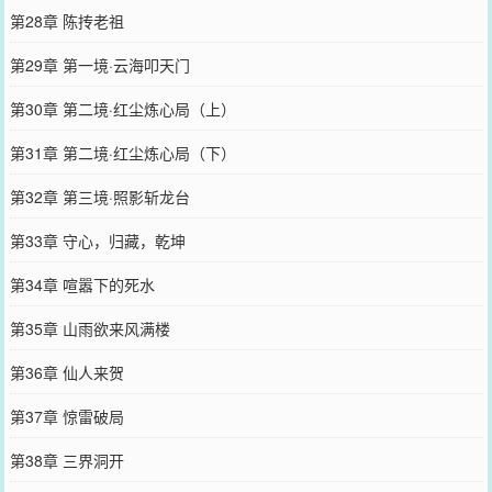
第28章 陈抟老祖
第29章 第一境·云海叩天门
第30章 第二境·红尘炼心局（上）
第31章 第二境·红尘炼心局（下）
第32章 第三境·照影斩龙台
第33章 守心，归藏，乾坤
第34章 喧嚣下的死水
第35章 山雨欲来风满楼
第36章 仙人来贺
第37章 惊雷破局
第38章 三界洞开