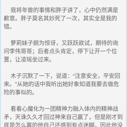
我将年兽的事情和胖子讲了，心中仍然满是
歉意。胖子莫名其妙死了一次，其实全是我的
错。
萝莉妹子颇为惊讶，又跃跃欲试，期待的询
问李伟哥哥；后者点头肯定，停下让开一个位
置，让凌瑶坐过来。
木子沉默了一下，说道：“注意安全，平安回
来。”从她的话中我听出她好象知道我要去做危
险的事似的。
看着心魔化为一团精神力融入体内的精神战
矛，天诛久久才回过神来自己赢了，但是刚才到
底是怎么赢的他自己还感到有点迷糊，因此他没