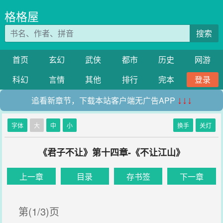
格格屋
搜索
首页
玄幻
武侠
都市
历史
网游
科幻
言情
其他
排行
完本
登录
追看新章节，下载本站客户端无广告APP
↓↓↓
字体
大
中
小
换手
关灯
《君子不让》第十四章-《不让江山》
上一章
目录
存书签
下一章
第(1/3)页