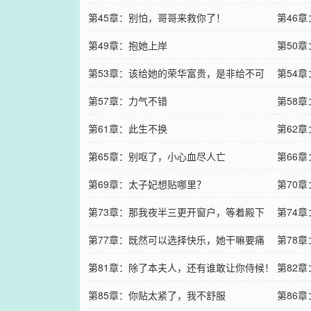
第45章：别怕，哥哥来救你了！
第46
第49章：抱她上岸
第50
第53章：该给她的荣华富贵，是非给不可
第54
了！
第57章：力气不错
第58
第61章：此生不换
第62
第65章：别呕了，小心血尽人亡
第66
第69章：太子妃想贴哪里？
第70
第73章：那我夜半三更开窗户，等着殿下
第74
来？
第77章：既然可以选择快乐，她干嘛要痛
舒服！
第78
苦！
第81章：除了本夫人，还有谁敢让你侍候！
第82
第85章：你贴太紧了，我不舒服
第86