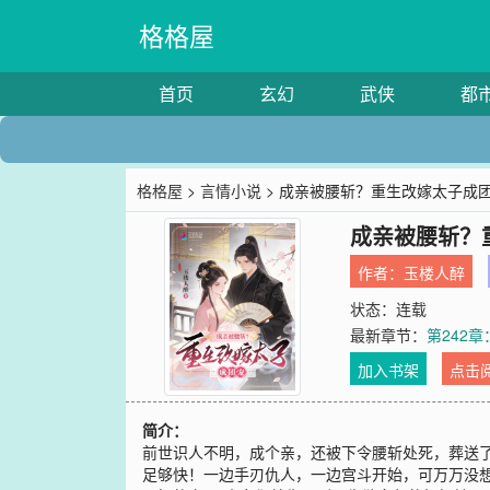
格格屋
首页
玄幻
武侠
都
格格屋
>
言情小说
> 成亲被腰斩？重生改嫁太子成
成亲被腰斩？
作者：
玉楼人醉
状态：连载
最新章节：
第242
加入书架
点击
简介：
前世识人不明，成个亲，还被下令腰斩处死，葬送
足够快！一边手刃仇人，一边宫斗开始，可万万没