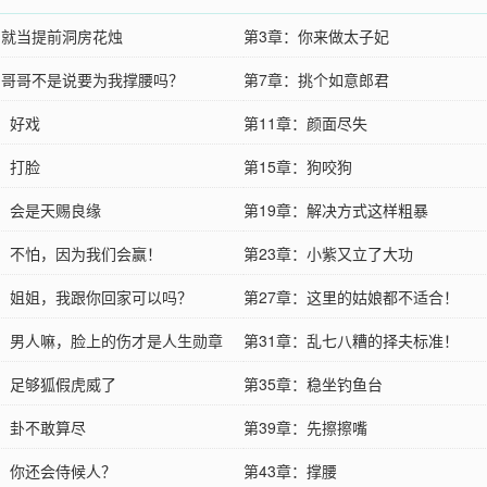
：就当提前洞房花烛
第3章：你来做太子妃
：哥哥不是说要为我撑腰吗？
第7章：挑个如意郎君
章：好戏
第11章：颜面尽失
章：打脸
第15章：狗咬狗
章：会是天赐良缘
第19章：解决方式这样粗暴
章：不怕，因为我们会赢！
第23章：小紫又立了大功
章：姐姐，我跟你回家可以吗？
第27章：这里的姑娘都不适合！
章：男人嘛，脸上的伤才是人生勋章
第31章：乱七八糟的择夫标准！
章：足够狐假虎威了
第35章：稳坐钓鱼台
章：卦不敢算尽
第39章：先擦擦嘴
章：你还会侍候人？
第43章：撑腰