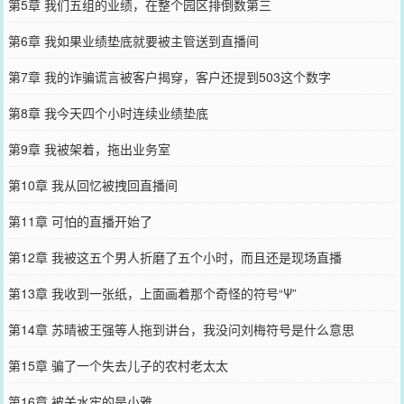
第5章 我们五组的业绩，在整个园区排倒数第三
第6章 我如果业绩垫底就要被主管送到直播间
第7章 我的诈骗谎言被客户揭穿，客户还提到503这个数字
第8章 我今天四个小时连续业绩垫底
第9章 我被架着，拖出业务室
第10章 我从回忆被拽回直播间
第11章 可怕的直播开始了
第12章 我被这五个男人折磨了五个小时，而且还是现场直播
第13章 我收到一张纸，上面画着那个奇怪的符号“Ψ”
第14章 苏晴被王强等人拖到讲台，我没问刘梅符号是什么意思
第15章 骗了一个失去儿子的农村老太太
第16章 被关水牢的是小雅