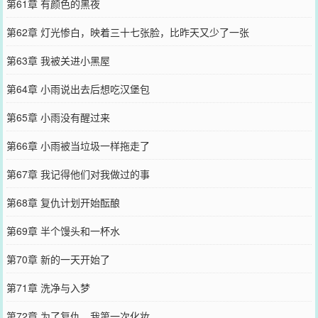
第61章 有颜色的黑夜
第62章 灯光惨白，映着三十七张脸，比昨天又少了一张
第63章 我被关进小黑屋
第64章 小雨说出去后想吃汉堡包
第65章 小雨没有醒过来
第66章 小雨被当垃圾一样拖走了
第67章 我记得他们对我做过的事
第68章 复仇计划开始酝酿
第69章 半个馒头和一杯水
第70章 新的一天开始了
第71章 洗净与入梦
第72章 为了复仇，我第一次化妆