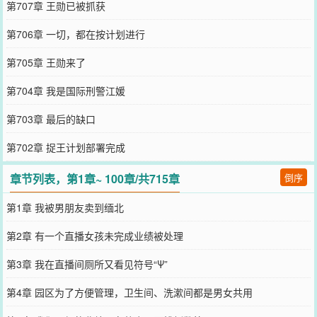
第707章 王勋已被抓获
第706章 一切，都在按计划进行
第705章 王勋来了
第704章 我是国际刑警江媛
第703章 最后的缺口
第702章 捉王计划部署完成
章节列表，第1章~ 100章/共715章
倒序
第1章 我被男朋友卖到缅北
第2章 有一个直播女孩未完成业绩被处理
第3章 我在直播间厕所又看见符号“Ψ”
第4章 园区为了方便管理，卫生间、洗漱间都是男女共用