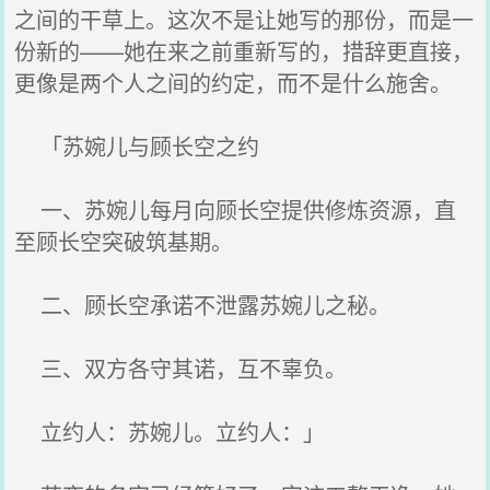
之间的干草上。这次不是让她写的那份，而是一
份新的——她在来之前重新写的，措辞更直接，
更像是两个人之间的约定，而不是什么施舍。
「苏婉儿与顾长空之约
一、苏婉儿每月向顾长空提供修炼资源，直
至顾长空突破筑基期。
二、顾长空承诺不泄露苏婉儿之秘。
三、双方各守其诺，互不辜负。
立约人：苏婉儿。立约人：」