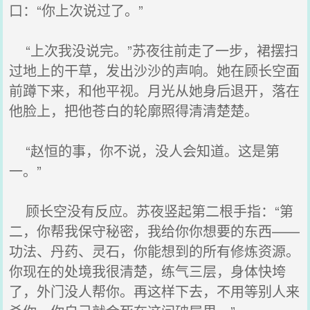
口：“你上次说过了。”
“上次我没说完。”苏夜往前走了一步，裙摆扫
过地上的干草，发出沙沙的声响。她在顾长空面
前蹲下来，和他平视。月光从她身后退开，落在
他脸上，把他苍白的轮廓照得清清楚楚。
“赵恒的事，你不说，没人会知道。这是第
一。”
顾长空没有反应。苏夜竖起第二根手指：“第
二，你帮我保守秘密，我给你你想要的东西——
功法、丹药、灵石，你能想到的所有修炼资源。
你现在的处境我很清楚，练气三层，身体快垮
了，外门没人帮你。再这样下去，不用等别人来