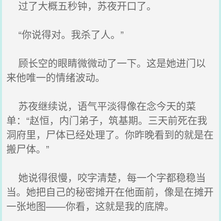
过了大概五秒钟，苏夜开口了。
“你说得对。我杀了人。”
顾长空的眼睛微微动了一下。这是她进门以
来他唯一的情绪波动。
苏夜继续说，语气平淡得像在念今天的菜
单：“赵恒，内门弟子，筑基期。三天前死在我
洞府里，尸体已经处理了。你昨晚看到的就是在
搬尸体。”
她说得很慢，咬字清楚，每一个字都稳稳当
当。她把自己的秘密摊开在他面前，像是在摊开
一张地图——你看，这就是我的底牌。