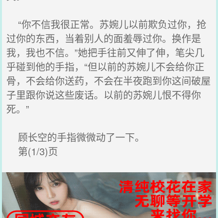
“你不信我很正常。苏婉儿以前欺负过你，抢
过你的东西，当着别人的面羞辱过你。换作是
我，我也不信。”她把手往前又伸了伸，笔尖几
乎碰到他的手指，“但以前的苏婉儿不会给你正
骨，不会给你送药，不会在半夜跑到你这间破屋
子里跟你说这些废话。以前的苏婉儿恨不得你
死。”
顾长空的手指微微动了一下。
第(1/3)页