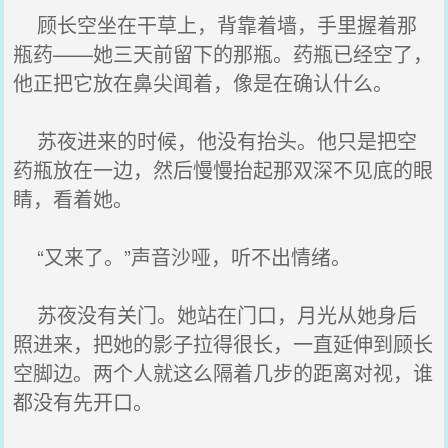
顾长空坐在干草上，背靠着墙，手里握着那
瓶药——她三天前留下的那瓶。药瓶已经空了，
他正把它放在鼻尖闻着，像是在确认什么。
苏夜进来的时候，他没有抬头。他只是把空
药瓶放在一边，然后慢慢抬起那双深不见底的眼
睛，看着她。
“又来了。”声音沙哑，听不出情绪。
苏夜没有关门。她站在门口，月光从她身后
照进来，把她的影子拉得很长，一直延伸到顾长
空脚边。两个人就这么隔着几步的距离对视，谁
都没有先开口。