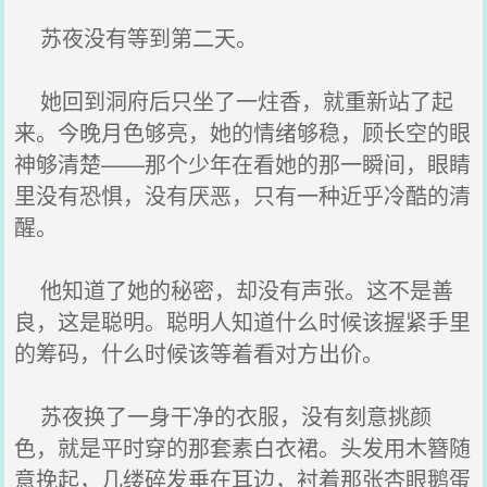
苏夜没有等到第二天。
她回到洞府后只坐了一炷香，就重新站了起
来。今晚月色够亮，她的情绪够稳，顾长空的眼
神够清楚——那个少年在看她的那一瞬间，眼睛
里没有恐惧，没有厌恶，只有一种近乎冷酷的清
醒。
他知道了她的秘密，却没有声张。这不是善
良，这是聪明。聪明人知道什么时候该握紧手里
的筹码，什么时候该等着看对方出价。
苏夜换了一身干净的衣服，没有刻意挑颜
色，就是平时穿的那套素白衣裙。头发用木簪随
意挽起，几缕碎发垂在耳边，衬着那张杏眼鹅蛋