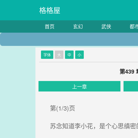
格格屋
首页
玄幻
武侠
都
字体
大
中
小
第43
上一章
第(1/3)页
苏念知道李小花，是个心思缜密