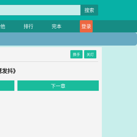
搜索
其他
排行
完本
登录
换手
关灯
瑟发抖》
下一章