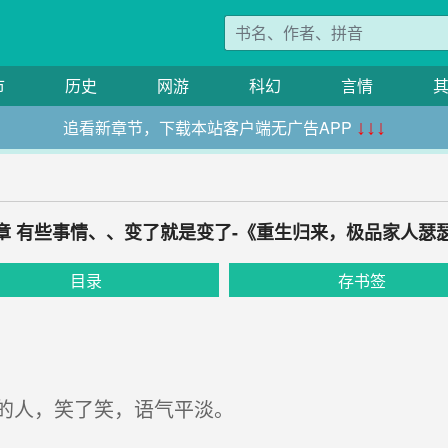
市
历史
网游
科幻
言情
追看新章节，下载本站客户端无广告APP
↓↓↓
9 章 有些事情、、变了就是变了-《重生归来，极品家人瑟
目录
存书签
的人，笑了笑，语气平淡。