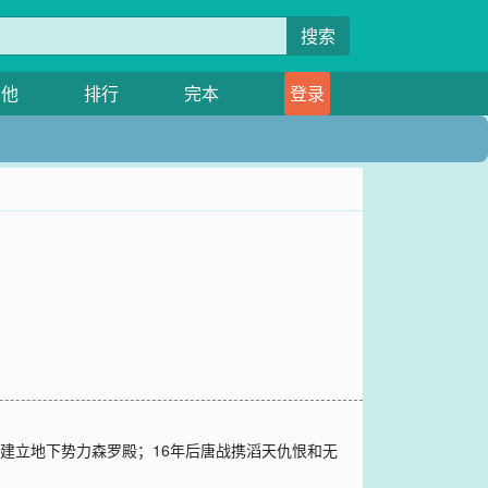
搜索
其他
排行
完本
登录
密建立地下势力森罗殿；16年后唐战携滔天仇恨和无