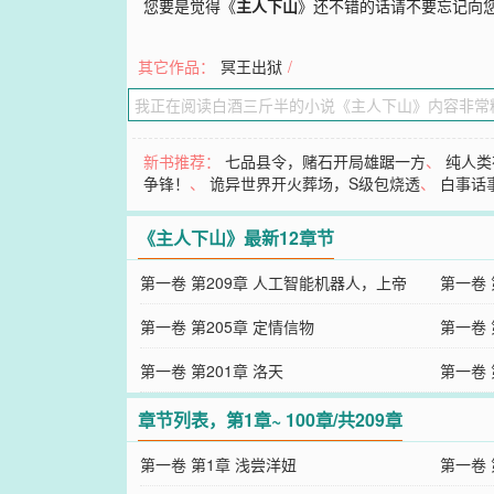
您要是觉得《
主人下山
》还不错的话请不要忘记向
其它作品：
冥王出狱
/
新书推荐：
七品县令，赌石开局雄踞一方
、
纯人类
争锋！
、
诡异世界开火葬场，S级包烧透
、
白事话
《主人下山》最新12章节
第一卷 第209章 人工智能机器人，上帝
第一卷 
第一卷 第205章 定情信物
第一卷 
第一卷 第201章 洛天
第一卷 
章节列表，第1章~ 100章/共209章
第一卷 第1章 浅尝洋妞
第一卷