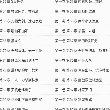
第50章 S级任务
第一卷 第51章 想看视频，加钱
第54章 林家传奇，林煮酒
第一卷 第55章 唐战的过往
 第58章 万物为剑，凌迟仇敌
第一卷 第59章 两个小道消息
第62章 啪啪啪啪啪……
第一卷 第63章 最强二人组
第66章 黑龙令主
第一卷 第67章 新的S级任务
 第70章 全部战死，无一生还
第一卷 第71章 全世界的杀手都疯狂
第74章 脱离苦海遇到明主
第一卷 第75章 扫黄大队
第78章 最神秘的地下势力
第一卷 第79章 鬼帝出马，坑麻林家
第82章 一人一刀杀到林家
第一卷 第83章 唐战激战林远图
第86章 天机老怪出手
第一卷 第87章 林家灭门
 第90章 祖楼地下竟然有密室
第一卷 第91章 割蛋祭旗
第94章 战门史流云
第一卷 第95章 说抽你两巴掌就抽