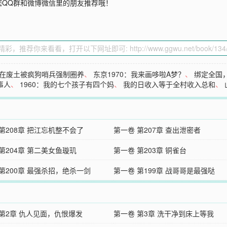
您QQ群和微博微信里的朋友推荐哦！
在废土被疯狗哨兵强制圈养
、
东京1970：我来画哆啦A梦？
、
绑定全国
事人
、
1960：我的七个孩子有四个妈
、
我的日收入等于全村收入总和
、
第208章 把江忘机整不会了
第一卷 第207章 查出泄密者
第204章 第二美女鱼璇玑
第一卷 第203章 铜雀台
第200章 最强杀招，绝杀一剑
第一卷 第199章 战哥哥是最强哒
 第2章 仇人见面，仇恨爆发
第一卷 第3章 洗干净到床上等我