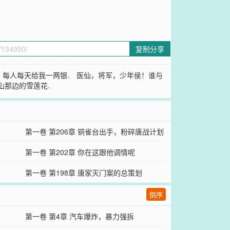
复制分享
，每人每天给我一两银
、
医仙，将军，少年侯！谁与
山那边的雪莲花
、
第一卷 第206章 铜雀台出手，粉碎唐战计划
第一卷 第202章 你在这跟他调情呢
第一卷 第198章 唐家灭门案的总策划
倒序
第一卷 第4章 汽车爆炸，暴力强拆