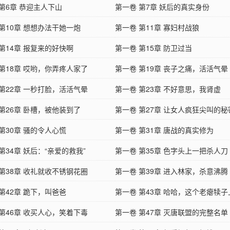
第6章 恭迎主人下山
第一卷 第7章 妖后的真实身份
第10章 想想办法干她一炮
第一卷 第11章 寡妇村战狼
第14章 报复来的好快啊
第一卷 第15章 防卫过当
 第18章 哎哟，你弄疼人家了
第一卷 第19章 丧子之痛，活活气晕
 第22章 一秒打脸，活活气晕
第一卷 第23章 不好意思，我肾虚
第26章 卧槽，被他装到了
第一卷 第27章 让女人疯狂尖叫的秘
第30章 骚的令人心慌
第一卷 第31章 唐战的真实修为
第34章 妖后：“亲爱的救我”
第一卷 第35章 色字头上一把杀人刀
 第38章 收礼就收不锈钢花圈
第一卷 第39章 进入林家，杀意沸腾
第42章 跪下，叫爸爸
第一卷 第43章 哈哈，这个老瘪犊
 第46章 收买人心，笑着下毒
第一卷 第47章 灭唐联盟的完整名单