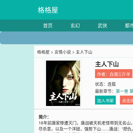
格格屋
首页
玄幻
武侠
都
格格屋
>
言情小说
> 主人下山
主人下山
作者：
白酒三斤半
状态：连载
最新章节：
第一卷 
加入书架
点击
简介：
16年前唐家惨遭灭门，唐战被天机老怪带到无名山，
尽杀意，以及一个洋妞，强势下山……唐战：“把仇