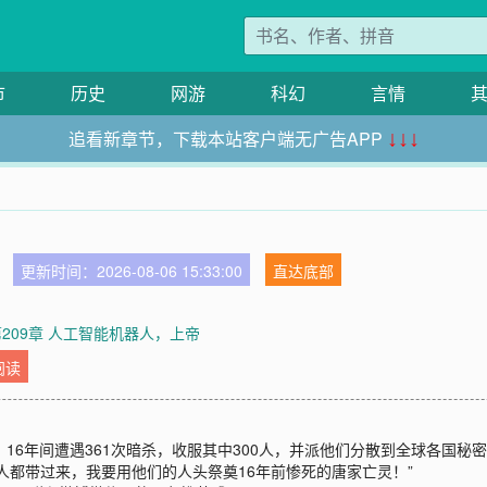
市
历史
网游
科幻
言情
追看新章节，下载本站客户端无广告APP
↓↓↓
更新时间：2026-08-06 15:33:00
直达底部
第209章 人工智能机器人，上帝
阅读
16年间遭遇361次暗杀，收服其中300人，并派他们分散到全球各国秘
人都带过来，我要用他们的人头祭奠16年前惨死的唐家亡灵！”