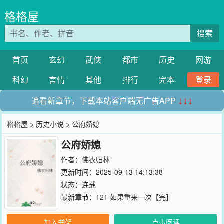
格格屋
搜索
首页
玄幻
武侠
都市
历史
网游
科幻
言情
其他
排行
完本
登录
追看新章节，下载本站客户端无广告APP
↓↓↓
格格屋
>
历史小说
> 公府娇媳
公府娇媳
作者：
佛衣归林
更新时间：2025-09-13 14:13:38
状态：连载
最新章节：
121 如果重来一次【完】
加入书架
点击阅读