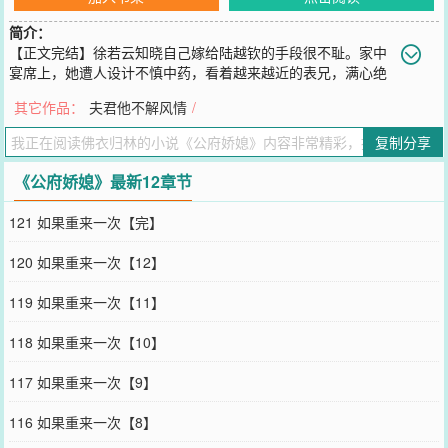
简介：
【正文完结】徐若云知晓自己嫁给陆越钦的手段很不耻。家中
宴席上，她遭人设计不慎中药，看着越来越近的表兄，满心绝
望，连声作呕。表兄拽着她的头发嫌恶，逼问跟谁勾结到了一起，竟
其它作品：
夫君他不解风情
/
然连孩子都有了。她一时心慌害怕，脱口而出：“是陆世子的。”陆越
钦出身显贵，位高权重，徐府不敢得罪，做梦都想攀附，翌日就将她
复制分享
有孕的消息传了出去，逼迫陆越钦娶了她。婚后陆越钦的态度出乎意
料，不像徐若云想的那样厌恶她，陆越钦为人寡言淡漠，两人相敬如
《公府娇媳》最新12章节
宾。直到一日，徐若云从下人口中得知，陆越钦原有一个青梅竹马的
表妹，感情甚好，如果不是她插足，两人婚姻和和美美。她心怀愧
121 如果重来一次【完】
疚，不敢自居夫人，只待小青梅守孝结束回来后自请和离。-陆越钦安
置好没什么感情的远房表妹在外院，一回来就见自家夫人神色紧张坐
120 如果重来一次【12】
在榻前，娇娇怯怯的，手背在身后欲言又止。他知晓她喜欢权势，也
是看中他的家世，为此设计嫁给他。只是心机浅薄娇蠢，一眼便能看
119 如果重来一次【11】
穿想些什么。见她盯着自己解扣的手瞧，他心下了然。若她想要孩子
稳固自己在陆府的地位，他也是可以考虑的。他慢条斯理解着扣子：
118 如果重来一次【10】
“你想要孩子了？”谁料榻上的人儿听了这话一惊，水眸圆睁，手里攥
着的信纸啪嗒一下落在地上。他视线一扫，和离书三个字映入眼眶。
117 如果重来一次【9】
陆越钦：“……”她好样的。他不过离家三日，她便有了新的目标？阅
读提示：1V1，双c，先婚后爱，甜文，男女主不完美人设，年龄差8
116 如果重来一次【8】
岁。----预收【皇嫂】萧府接回了流落在外的二姑娘。回府后不久，陛