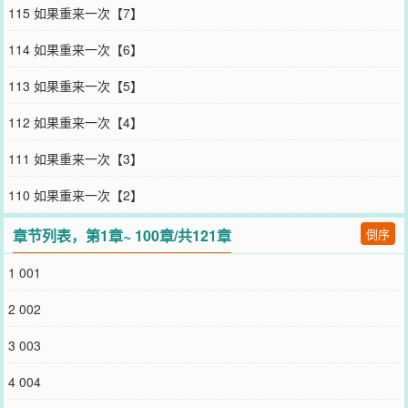
下赐婚，要她嫁给三皇子。外人都道二姑娘婀娜多姿，仪态优雅，不
115 如果重来一次【7】
愧是名门闺秀，与三皇子郎才女貌，很是般配。殊不知三皇子病入膏
肓，御医断言活不过一月，萧书沅此次接回府中，是替长姐出嫁。果
114 如果重来一次【6】
不其然，萧书沅嫁给三皇子的第十日，三皇子便逝世，她成了寡妇。
萧书沅空有皇子妃的名头，却受尽冷眼，宫中对她皆是指指点点，暗
113 如果重来一次【5】
里嘲讽她是扫把星。景和一年秋，守寡的三皇妃与人苟合，有了身
孕。太后震怒，对她言行逼问，奸夫到底是谁？萧书沅一言不发，只
112 如果重来一次【4】
求一死。长姐奉太后之命送来毒酒，了结她与孩子。萧书音端着一壶
酒立在外边，笑容得意。屏风后，男人身形颀长挺拔，扯着金丝绣的
111 如果重来一次【3】
衣袖走出来，目光一扫，萧书音脸色骤变当即跪在地上。“陛、陛
下。”-新帝贺兰亭表面温润优雅，实则内里狠厉残忍。内心阴暗无人
110 如果重来一次【2】
知晓，多少个夜里，他将守寡的嫂嫂困在怀里。逗弄她的指尖，一字
一句，似笑非笑道：“昨日怎的不等我？嫂嫂莫不是怕我？”
章节列表，第1章~ 100章/共121章
倒序
您要是觉得《
公府娇媳
》还不错的话请不要忘记向您QQ群和微博微信
里的朋友推荐哦！
1 001
2 002
3 003
4 004