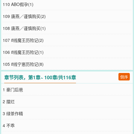
的老婆正苍白冰冷着一张脸，面无表情地拧断了绑匪的胳膊。甚至还
110 ABO假孕(1)
嫌弃地擦了下手上的血。谢照洲：？？？*所有人都知道，燕城的大佬
谢照洲性情暴戾，偏偏宁时雪又作又病。到了谢照洲手里，不知道能
109 唐燕／谨慎购买(2)
活几天。都幸灾乐祸等着这个作逼得罪大佬，被赶出豪门流落街头。
等来的却是综艺上宁时雪累到睡着，睫毛浓长，脸颊白皙漂亮到透
108 唐燕／谨慎购买(1)
明，被大佬小心翼翼地抱到腿上。就像抱着不容许任何人觊觎的珍
宝。只想摆烂咸鱼病美人受x占有欲超强阴鸷反派攻ps：崽非亲生，是
107 if线魔王历险记(2)
攻哥哥的崽，攻受双初恋。2023.3.16已截图★求预收《当社恐穿成豪
门假少爷》庄黎意外穿进了一本升级流爽文，成了里面鸠占鹊巢的炮
106 if线魔王历险记(1)
灰假少爷。炮灰明知道自己是假的，还娇纵任性，跟几个哥哥抢家
产，差点害死豪门父母，阻止真少爷被认回来。最后事情败露，被整
105 if线宁崽历险记(8)
个豪门报复，又被男主折断手脚，沉入海底，死无全尸。庄黎穿过来
时，恰好男主在被他羞辱，他张开嘴就不受控制地冷笑了一声，拿鞋
章节列表，第1章~ 100章/共116章
倒序
尖挑起男主的下巴说：“裴寒见，你这种见不得光的私生子，根本不配
给我提鞋。”少年跪在地上，双手被人牢牢地按在身后，那双眼漆黑冰
1 豪门后爸
冷，格外阴戾。庄黎：“……”他还能再抢救一下吗？*庄黎不敢作死，
他战战兢兢地刷着原著男主，几个哥哥还有豪门父母的好感度，想等
2 摆烂
到男主被认回来，然后主动走人。但他是个社恐。跟人说话就会脸红
结巴，被人靠近就会双手冰凉，心跳加速。主角现在还被人当成裴家
3 绿茶作精
的私生子，被裴家的大少爷在马场羞辱。庄黎苍白着脸，走上前说：
“裴大哥，这个人我要了，我来替你惩罚他。”然后转过头，抱起一摞
4 不乖
五三放到主角面前，“不，不做完，就，就不许走。”等着被惩罚的裴
寒见：“……”主角晚上放学，庄黎提前知道他会被人围堵，就在校门