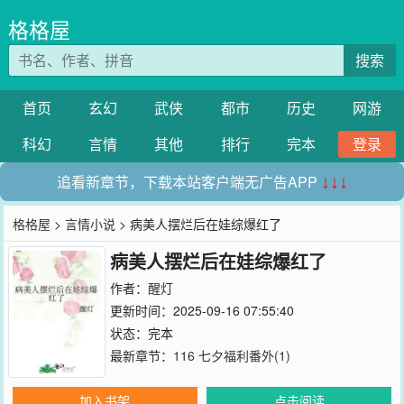
格格屋
搜索
首页
玄幻
武侠
都市
历史
网游
科幻
言情
其他
排行
完本
登录
追看新章节，下载本站客户端无广告APP
↓↓↓
格格屋
>
言情小说
> 病美人摆烂后在娃综爆红了
病美人摆烂后在娃综爆红了
作者：
醒灯
更新时间：2025-09-16 07:55:40
状态：完本
最新章节：
116 七夕福利番外(1)
加入书架
点击阅读