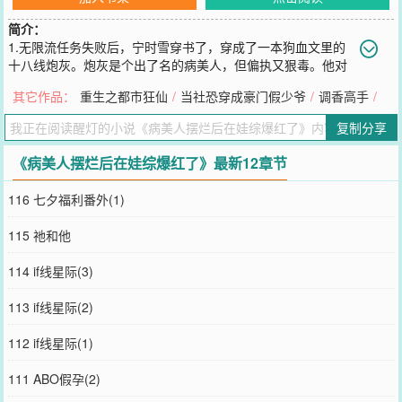
简介：
1.无限流任务失败后，宁时雪穿书了，穿成了一本狗血文里的
十八线炮灰。炮灰是个出了名的病美人，但偏执又狠毒。他对
主角攻爱而不得，还被迫跟反派大佬谢照洲家族联姻，于是怀恨在
其它作品：
重生之都市狂仙
/
当社恐穿成豪门假少爷
/
调香高手
/
心，开始给主角攻下药，虐待反派的崽。最后不出意外死无全尸。宁
时雪穿过来时，恰好原主的经纪人给他接了一档带娃综艺。小反派躺
复制分享
在地上撒泼打滚，哇哇大哭说不要他这个爸爸，活脱一个熊孩子。宁
时雪：“……”累了，毁灭吧。2.好不容易重活一次，宁时雪谁都不伺候
《病美人摆烂后在娃综爆红了》最新12章节
了，只想当个病弱花瓶。综艺开始录制——小反派不愿意做任务，耍
赖哭着让宁时雪替他做，眼泪还没来得及掉下来，宁时雪皱眉捂住心
116 七夕福利番外(1)
口，抢先缓缓倒地。崽：？？？别抢我戏份。小反派一哭二闹不肯吃
饭，宁时雪在旁边穿着厚厚的羽绒服给自己贴暖宝宝，还不忘温温柔
115 祂和他
柔又无耻地抢走并喝光了他的盆盆奶。崽：？？？崽哭得更大声了。
弹幕：【好家伙，未曾设想的道路增加了。】【到底谁跟我说宁时雪
114 if线星际(3)
没有演技的？！明明这么会演！！！】【作精vs熊孩子，这一波我们
作精老婆赢了(bushi)】*所有人都在等这个作精被踢出节目组，结果整
113 if线星际(2)
个节目组的崽都开始围着宁时雪转，甚至争先恐后想把自己的奶瓶塞
到宁时雪手里。小反派脸色又红又白，怒道：“我小爸爸只能喝我的盆
112 if线星际(1)
盆奶！”这些人怎么回事？！没有自己的小爸爸吗？！#团宠作精爸爸
一夜爆红#3.谢照洲以为自己的联姻对象是个作天作地，还柔弱不能自
111 ABO假孕(2)
理的花瓶。直到小反派被绑架，他带人赶过去，发现他柔弱不能自理