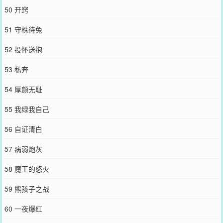
50 开窍
51 守株待兔
52 投怀送抱
53 私奔
54 厚颜无耻
55 我绿我自己
56 自证清白
57 病弱炮灰
58 魔王的怒火
59 熊孩子之战
60 一夜爆红