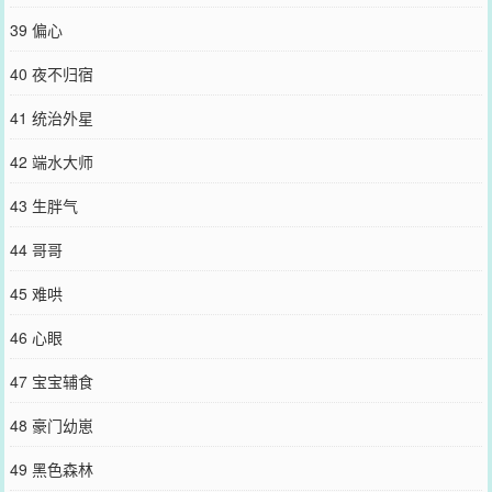
39 偏心
40 夜不归宿
41 统治外星
42 端水大师
43 生胖气
44 哥哥
45 难哄
46 心眼
47 宝宝辅食
48 豪门幼崽
49 黑色森林