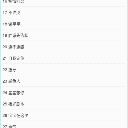
16 移情别恋
17 不许哭
18 谢星星
19 胖崽先告状
20 漂不漂酿
21 自我定位
22 拔牙
23 咸鱼人
24 星星想你
25 夜光剧本
26 宝宝在这里
27 娇气