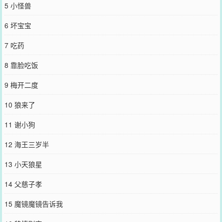
5 小怪兽
口等他，冷着脸说：“你一个人走，走夜路，太危险，带，带上我
吧。”觉得眼前的人更危险的裴寒见：“……”裴寒见不愿意要他的钱，
6 坏宝宝
庄黎就每天偷偷给他带好吃的，飞快往他手心一塞。裴寒见被冤枉作
弊，庄黎被挤在人群中，脸颊一点血色也没有，摇摇欲坠地努力在所
7 吃药
有人面前替他争辩。*终于走到真假少爷的剧情，庄黎收拾收拾主动离
开。但问题是，好感度似乎刷过了头。霸总哥哥扔给他一张黑卡，“又
8 靠脸吃饭
撒什么娇？是不喜欢上个月给你买的游艇吗？”豪门父母抱着他流泪，
“就算小寒回来了，你也永远是我们的孩子！”就连主角裴寒见，都将
9 梅开二度
他堵在了学校后门，漆黑的眼眸温柔又阴鸷，“别想扔下我。”*裴寒见
在裴家待到了十八岁，所有人都当是裴家的佣人，是裴家大少爷随便
10 狼来了
使唤的狗，好像生来就应该被人欺辱虐待。直到在深渊中，抱住了属
于他的月亮。外冷内软社恐小美人受x控制欲超强偏执恶犬攻
11 谢小狗
您要是觉得《
病美人摆烂后在娃综爆红了
》还不错的话请不要忘记向
您QQ群和微博微信里的朋友推荐哦！
12 海王三岁半
13 小天狼星
14 父慈子孝
15 魔镜魔镜告诉我