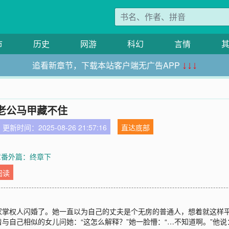
市
历史
网游
科幻
言情
追看新章节，下载本站客户端无广告APP
↓↓↓
老公马甲藏不住
更新时间：2025-08-26 21:57:16
直达底部
9章番外篇：终章下
阅读
家掌权人闪婚了。她一直以为自己的丈夫是个无房的普通人，想着就这样
与自己相似的女儿问她：“这怎么解释？”她一脸懵：“…不知道啊。”他说