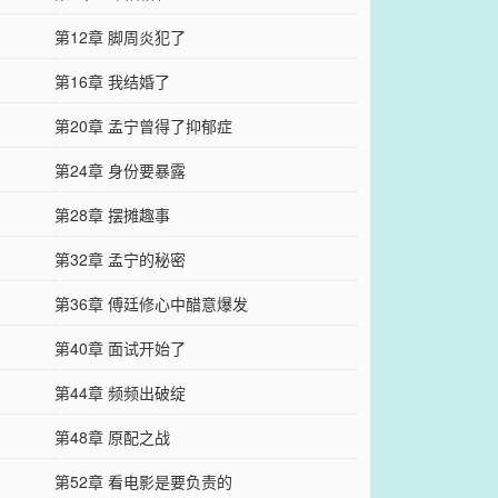
第12章 脚周炎犯了
第16章 我结婚了
第20章 孟宁曾得了抑郁症
第24章 身份要暴露
第28章 摆摊趣事
第32章 孟宁的秘密
第36章 傅廷修心中醋意爆发
第40章 面试开始了
第44章 频频出破绽
第48章 原配之战
第52章 看电影是要负责的