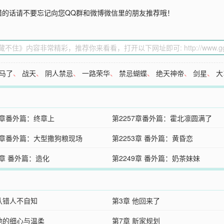
错的话请不要忘记向您QQ群和微博微信里的朋友推荐哦！
马了
、
战天
、
阴人禁忌
、
一路荣华
、
禁忌蝴蝶
、
绝天神帝
、
剑星
、
大
8章番外篇：终章上
第2257章番外篇：霍北凛圆满了
54章番外篇：大型撒狗粮现场
第2253章 番外篇：黄昏恋
0章 番外篇：造化
第2249章 番外篇：奶茶妹妹
 认错人不自知
第3章 他回来了
 他的细心与温柔
第7章 新家规划