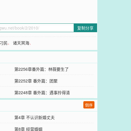
复制分享
刁民
、
诸天冥海
、
第2256章番外篇：林薇要生了
第2252章 番外篇：团聚
第2248章 番外篇：遇事拎得清
倒序
第4章 不认识新婚丈夫
第8章 经营婚姻