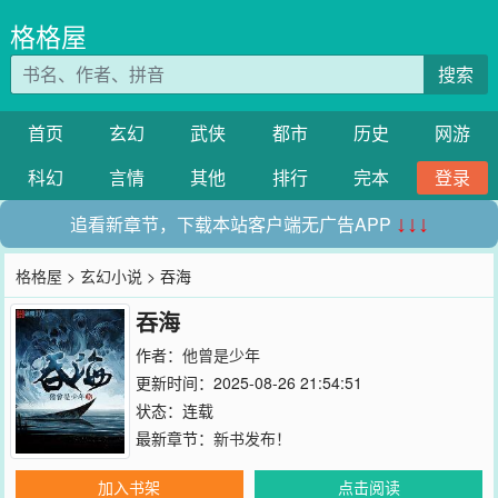
格格屋
搜索
首页
玄幻
武侠
都市
历史
网游
科幻
言情
其他
排行
完本
登录
追看新章节，下载本站客户端无广告APP
↓↓↓
格格屋
>
玄幻小说
> 吞海
吞海
作者：
他曾是少年
更新时间：2025-08-26 21:54:51
状态：连载
最新章节：
新书发布！
加入书架
点击阅读