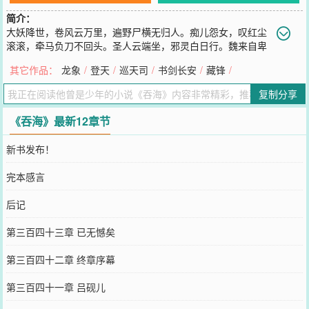
简介：
大妖降世，卷风云万里，遍野尸横无归人。痴儿怨女，叹红尘
滚滚，牵马负刀不回头。圣人云端坐，邪灵白日行。魏来自卑
微而来，踏黄泉碧落，吞无边苦海，只为证——天道已死！人道当
其它作品：
龙象
/
登天
/
巡天司
/
书剑长安
/
藏锋
/
兴！书友群：785794441欢迎加入
您要是觉得《
吞海
》还不错的话请不要忘记向您QQ群和微博微信里的
复制分享
朋友推荐哦！
《吞海》最新12章节
新书发布！
完本感言
后记
第三百四十三章 已无憾矣
第三百四十二章 终章序幕
第三百四十一章 吕砚儿