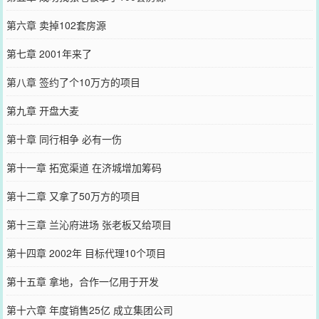
第六章 卖掉102套房源
第七章 2001年来了
第八章 签约了个10万方的项目
第九章 开盘大麦
第十章 同行相争 必有一伤
第十一章 拓宽渠道 在济城增加筹码
第十二章 又拿了50万方的项目
第十三章 兰沁府进场 张老板又给项目
第十四章 2002年 目标代理10个项目
第十五章 拿地，合作一亿用于开发
第十六章 年度销售25亿 成立集团公司