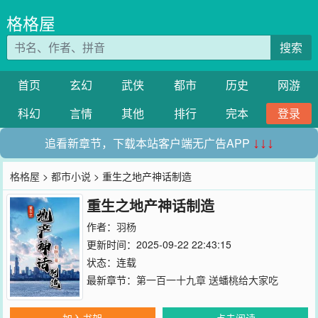
格格屋
搜索
首页
玄幻
武侠
都市
历史
网游
科幻
言情
其他
排行
完本
登录
追看新章节，下载本站客户端无广告APP
↓↓↓
格格屋
>
都市小说
> 重生之地产神话制造
重生之地产神话制造
作者：
羽杨
更新时间：2025-09-22 22:43:15
状态：连载
最新章节：
第一百一十九章 送蟠桃给大家吃
加入书架
点击阅读