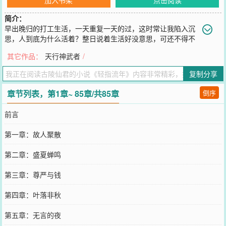
简介：
早出晚归的打工生活，一天重复一天的过，这时常让我陷入沉
思，人到底为什么活着？整日说着生活好没意思，可还不得不
向前走着！内心时常充满忧愁和焦虑，就算拼尽全力却也抵不过那一
其它作品：
天行神武者
/
个拆字，高昂的房价，让无数人背上了几十年的还款之路，难道活着
真的就应该这么累吗？本书以底层普通人的视角，来审视现实，从残
复制分享
酷的现实中，寻求为何而活的答案！
您要是觉得《
轻指流年
》还不错的话请不要忘记向您QQ群和微博微信
章节列表，第1章~ 85章/共85章
倒序
里的朋友推荐哦！
前言
第一章：故人聚散
第二章：盛夏蝉鸣
第三章：尊严与钱
第四章：叶落非秋
第五章：无言的夜