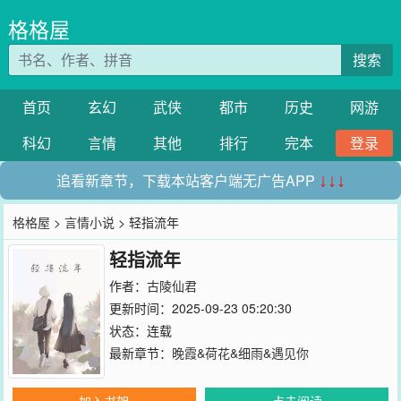
格格屋
搜索
首页
玄幻
武侠
都市
历史
网游
科幻
言情
其他
排行
完本
登录
追看新章节，下载本站客户端无广告APP
↓↓↓
格格屋
>
言情小说
> 轻指流年
轻指流年
作者：
古陵仙君
更新时间：2025-09-23 05:20:30
状态：连载
最新章节：
晚霞&荷花&细雨&遇见你
加入书架
点击阅读