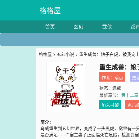
格格屋
首页
玄幻
武侠
都
格格屋
>
玄幻小说
> 重生成兽：娘子白虎，被我宠
重生成兽：娘
作者：
暗点
更新
状态：连载
最新章节：
第十二章
加入书架
点击
简介：
乌威重生到玄幻世界，变成了一头黑虎，窝里有一
是否满足……”“宿主妻子正面临死亡危险，检测到