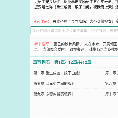
足宿主宠妻条件，返还暴击奖励宿主五百年寿命。
您要是觉得《
重生成兽：娘子白虎，被我宠上天
》
其它作品：
丹武帝尊
/
异界降临：大帝身份被女儿
新书推荐：
秦乙的铁骨柔情
、
人在木叶，开局倾国
录
、
当偶像恋爱时
、
致命书评
、
魂生石之当我找
章节列表，第1章~ 12章/共12章
第一章 重生成兽，娘子白虎！
第二章
第五章 四兄弟之间的战斗！
第六章
第九章 宠妻的最高境界！
第十章