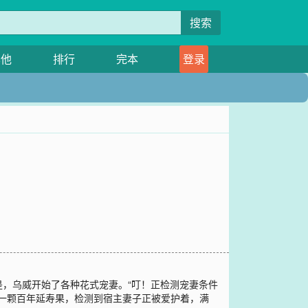
搜索
其他
排行
完本
登录
，乌威开始了各种花式宠妻。“叮！正检测宠妻条件
子一颗百年延寿果，检测到宿主妻子正被爱护着，满