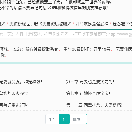
”他的娘子白朵，已经被他宠上了天，而他却屹立在世界的巅峰。
还不错的话请不要忘记向您QQ群和微博微信里的朋友推荐哦！
曝光
/
天道榜现世：我的天帝资质被曝光
/
开局就是最强武神
/
我吞噬了
倾城
、
玄幻：我有神级提取系统
、
重生60级DNF：开局13券
、
无双仙
到你
、
 宠妻就变强，越宠越强！
第三章 宠妻也是要实力的！
 兽族的弱肉强食！
第七章 让她怀个虎宝宝！
 百兽归巢进行时！
第十一章 同辈拼杀，夫妻搭档！
1/1
1