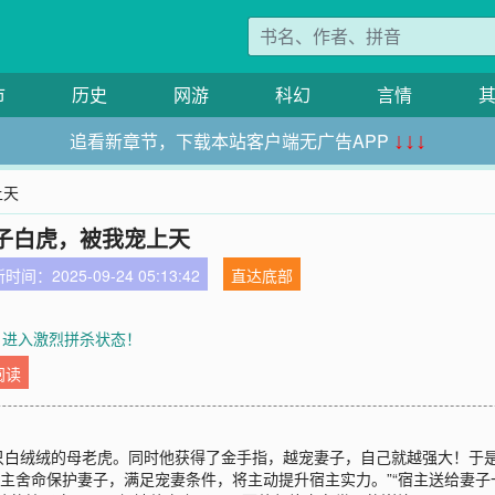
市
历史
网游
科幻
言情
追看新章节，下载本站客户端无广告APP
↓↓↓
上天
子白虎，被我宠上天
时间：2025-09-24 05:13:42
直达底部
 进入激烈拼杀状态！
阅读
只白绒绒的母老虎。同时他获得了金手指，越宠妻子，自己就越强大！于是
宿主舍命保护妻子，满足宠妻条件，将主动提升宿主实力。”“宿主送给妻