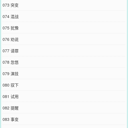
073 突变
074 混战
075 犹豫
076 劝说
077 请罪
078 忽悠
079 演技
080 驭下
081 试用
082 提醒
083 事变