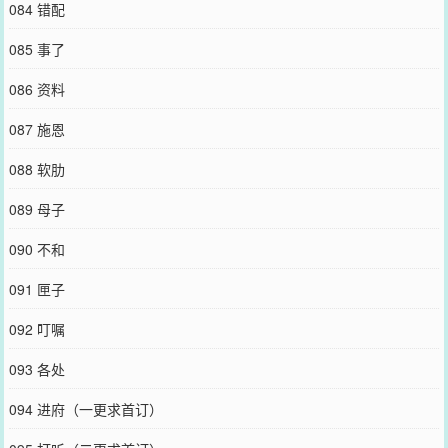
084 错配
085 事了
086 资料
087 施恩
088 软肋
089 母子
090 不和
091 匣子
092 叮嘱
093 各处
094 进府（一更求首订）