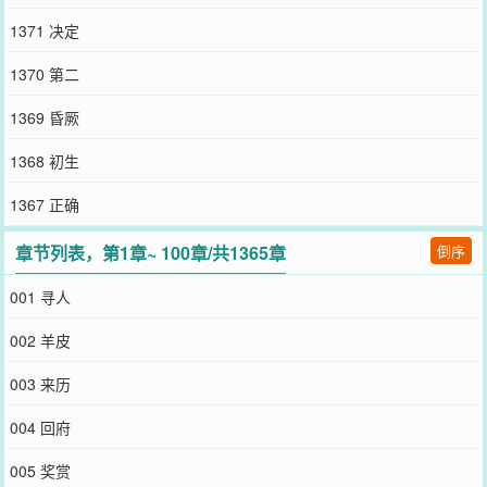
1371 决定
1370 第二
1369 昏厥
1368 初生
1367 正确
章节列表，第1章~ 100章/共1365章
倒序
001 寻人
002 羊皮
003 来历
004 回府
005 奖赏