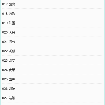
017 酸臭
018 药效
019 处置
020 厌恶
021 情分
022 诱惑
023 改变
024 夜话
025 血腥
026 姐妹
027 姑嫂