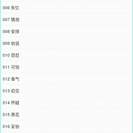
006 失忆
007 猜测
008 安排
009 劝说
010 怨怼
011 可怕
012 香气
013 初见
014 怀疑
015 黑花
016 妥协