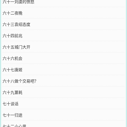
六十一刘虞的愤怒
六十二夜晚
六十三袁绍态度
六十四前兆
六十五城门大开
六十六机会
六十七唐姬
六十八做个交易吧？
六十九噩耗
七十谈话
七十一归途
七十二小心思