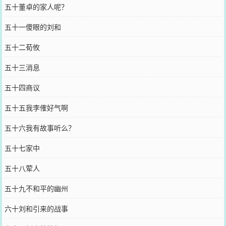
五十董卓的家人呢？
五十一傻眼的刘和
五十二荀攸
五十三消息
五十四商议
五十五我李傕好气啊
五十六我有故事听么？
五十七家中
五十八荤人
五十九不和平的幽州
六十刘和引来的战事