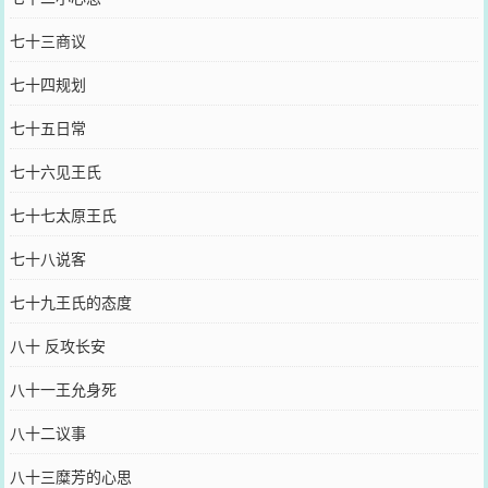
七十三商议
七十四规划
七十五日常
七十六见王氏
七十七太原王氏
七十八说客
七十九王氏的态度
八十 反攻长安
八十一王允身死
八十二议事
八十三糜芳的心思