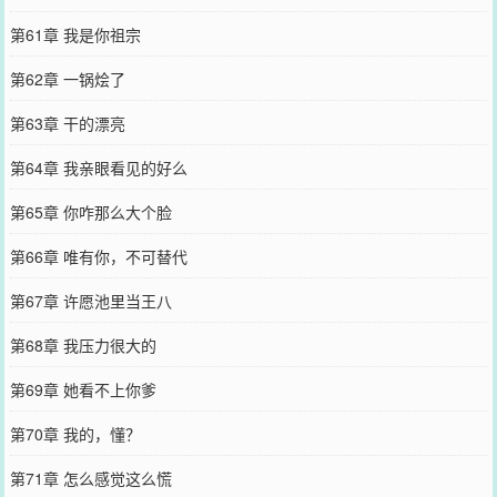
第61章 我是你祖宗
第62章 一锅烩了
第63章 干的漂亮
第64章 我亲眼看见的好么
第65章 你咋那么大个脸
第66章 唯有你，不可替代
第67章 许愿池里当王八
第68章 我压力很大的
第69章 她看不上你爹
第70章 我的，懂？
第71章 怎么感觉这么慌