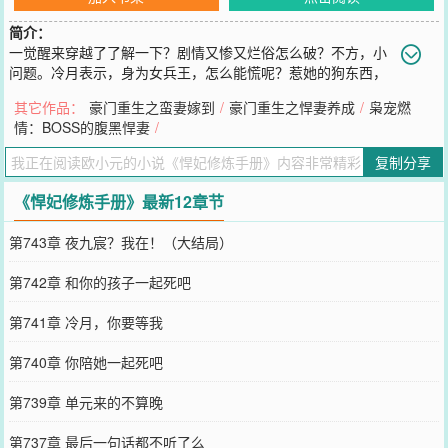
简介：
一觉醒来穿越了了解一下？剧情又惨又烂俗怎么破？不方，小
问题。冷月表示，身为女兵王，怎么能慌呢？惹她的狗东西，
来一个怼一个，来一双揍一双就好了。但是谁能来告诉她，那个长着
其它作品：
豪门重生之蛮妻嫁到
/
豪门重生之悍妻养成
/
枭宠燃
一张妖孽脸的九皇子，总来抱她大腿是怎么回事？“九皇子不好了，皇
情：BOSS的腹黑悍妻
/
妃把世子给打了。”“打残了么，没残再补一顿。”“九皇子不好了，皇妃
把邻国公主给打了。”“打死了么，没死就给弄死。”“九皇子不好了，皇
复制分享
妃把小皇孙也给打了。”“打死了么，没死……等会儿！那是我儿子！”
这是一个内心戏丰富的精分面瘫皇妃，和宇宙无敌最俊朗但不是叶修
《悍妃修炼手册》最新12章节
的腹黑皇子之间不得不说的故事。
您要是觉得《
悍妃修炼手册
》还不错的话请不要忘记向您QQ群和微博
第743章 夜九宸？我在！（大结局）
微信里的朋友推荐哦！
第742章 和你的孩子一起死吧
第741章 冷月，你要等我
第740章 你陪她一起死吧
第739章 单元来的不算晚
第737章 最后一句话都不听了么