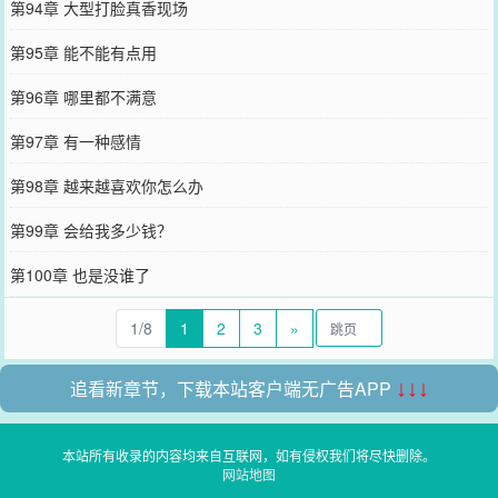
第94章 大型打脸真香现场
第95章 能不能有点用
第96章 哪里都不满意
第97章 有一种感情
第98章 越来越喜欢你怎么办
第99章 会给我多少钱？
第100章 也是没谁了
1/8
1
2
3
»
追看新章节，下载本站客户端无广告APP
↓↓↓
本站所有收录的内容均来自互联网，如有侵权我们将尽快删除。
网站地图