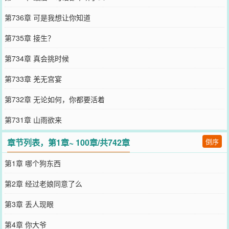
第736章 可是我想让你知道
第735章 接生？
第734章 真会挑时候
第733章 羌无宫宴
第732章 无论如何，你都要活着
第731章 山雨欲来
章节列表，第1章~ 100章/共742章
倒序
第1章 哪个狗东西
第2章 经过老娘同意了么
第3章 丢人现眼
第4章 你大爷