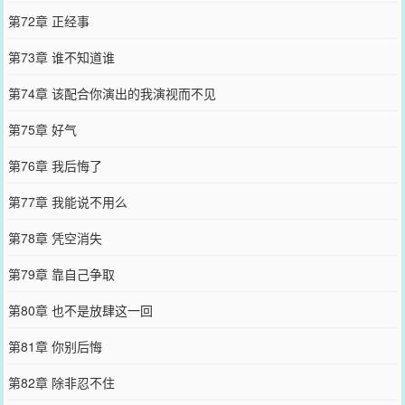
第72章 正经事
第73章 谁不知道谁
第74章 该配合你演出的我演视而不见
第75章 好气
第76章 我后悔了
第77章 我能说不用么
第78章 凭空消失
第79章 靠自己争取
第80章 也不是放肆这一回
第81章 你别后悔
第82章 除非忍不住