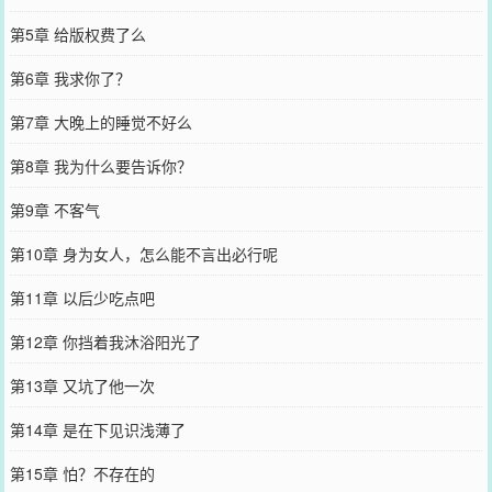
第5章 给版权费了么
第6章 我求你了？
第7章 大晚上的睡觉不好么
第8章 我为什么要告诉你？
第9章 不客气
第10章 身为女人，怎么能不言出必行呢
第11章 以后少吃点吧
第12章 你挡着我沐浴阳光了
第13章 又坑了他一次
第14章 是在下见识浅薄了
第15章 怕？不存在的