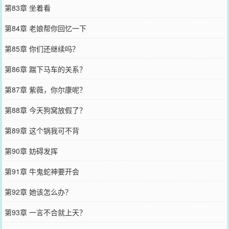
第83章 坐着看
第84章 老娘帮你回忆一下
第85章 你们还继续吗？
第86章 踹下马车的关系？
第87章 紫薇，你尔康呢？
第88章 今天狗窝放假了？
第89章 这个锅我可不背
第90章 妨碍发挥
第91章 牛鬼蛇神要开会
第92章 她该怎么办？
第93章 一言不合就上天？