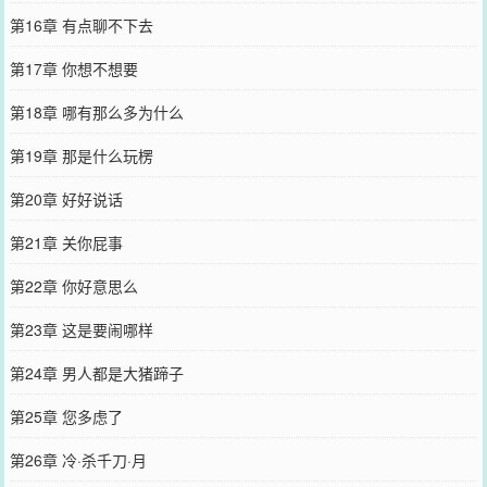
第16章 有点聊不下去
第17章 你想不想要
第18章 哪有那么多为什么
第19章 那是什么玩楞
第20章 好好说话
第21章 关你屁事
第22章 你好意思么
第23章 这是要闹哪样
第24章 男人都是大猪蹄子
第25章 您多虑了
第26章 冷·杀千刀·月