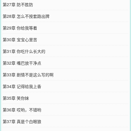
第27章 防不胜防
第28章 怎么不按套路出牌
第29章 你给我等着
第30章 宝宝心里苦
第31章 你吃什么长大的
第32章 嘴巴放干净点
第33章 剧情不是这么写的啊
第34章 记得给我上香
第35章 笑你妹
第36章 哎哟，不错哟
第37章 真是个白眼狼