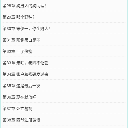
第28章 狗男人的狗助理！
第29章 那个野种？
第30章 宋伊一，你个贱人！
第31章 颠倒黑白是非
第32章 上了热搜
第33章 走吧，老四不让管
第34章 账户和密码发过来
第35章 这是最后一次
第36章 现在就放吧
第37章 死亡凝视
第38章 四爷注册微博