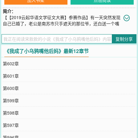
简介：
【【2019云起华语文学征文大赛】参赛作品】有一天突然发现
自己已婚了，老公是南苏市只手遮天的那位爷，还白送一个嘴
巴开了光的便宜儿崽。儿崽是小乌鸦嘴？胡说，明明就是她的小棉
袄，又乖又听话，还很旺她这个后妈。“妈咪，我不乌鸦嘴你，我只乌
复制分享
鸦嘴别人。”老公禁欲高冷？呵呵，是谁偷偷地把她的避孕药变成了叶
酸片？“傅太太，恭喜你又怀孕了。”“啊啊啊，狗男人，我要杀了你！”
《我成了小乌鸦嘴他后妈》最新12章节
抽烟、喝酒、吃药，可着劲作天作地，孩子就是不掉……
您要是觉得《
我成了小乌鸦嘴他后妈
》还不错的话请不要忘记向您QQ
第602章
群和微博微信里的朋友推荐哦！
第601章
第600章
第599章
第598章
第597章
第596章