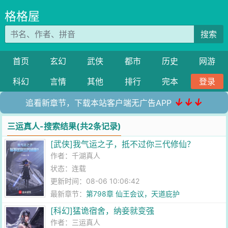
格格屋
搜索
首页
玄幻
武侠
都市
历史
网游
科幻
言情
其他
排行
完本
登录
↓↓↓
追看新章节，下载本站客户端无广告APP
三运真人-搜索结果(共2条记录)
[武侠]我气运之子，抵不过你三代修仙？
作者：
千湖真人
状态：连载
更新时间：08-06 10:06:42
最新章节：
第798章 仙王会议，天道庇护
[科幻]猛诡宿舍，纳妾就变强
作者：
三运真人