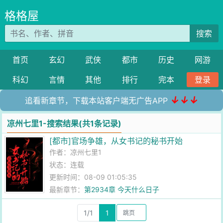
格格屋
搜索
首页
玄幻
武侠
都市
历史
网游
科幻
言情
其他
排行
完本
登录
↓↓↓
追看新章节，下载本站客户端无广告APP
凉州七里1-搜索结果(共1条记录)
[都市]官场争雄，从女书记的秘书开始
作者：
凉州七里1
状态：连载
更新时间：08-09 01:05:35
最新章节：
第2934章 今天什么日子
1/1
1