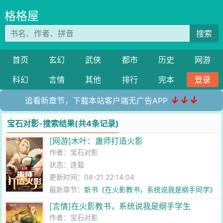
格格屋
搜索
首页
玄幻
武侠
都市
历史
网游
科幻
言情
其他
排行
完本
登录
↓↓↓
追看新章节，下载本站客户端无广告APP
宝石对影-搜索结果(共4条记录)
[网游]木叶：蛊师打造火影
作者：
宝石对影
状态：连载
更新时间：08-21 22:14:04
最新章节：
新书《在火影教书，系统说我是纲手同学》
[言情]在火影教书，系统说我是纲手学生
作者：
宝石对影