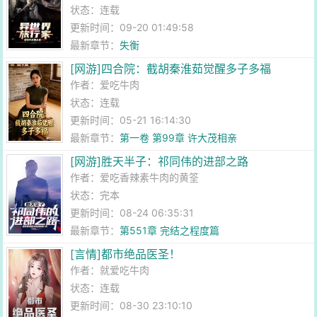
状态：连载
更新时间：09-20 01:49:58
最新章节：
失衡
[网游]四合院：截胡秦淮茹觉醒多子多福
作者：
爱吃牛肉
状态：连载
更新时间：05-21 16:14:30
最新章节：
第一卷 第99章 许大茂相亲
[网游]胜天半子：祁同伟的进部之路
作者：
爱吃香辣素牛肉的黄筌
状态：完本
更新时间：08-24 06:35:31
最新章节：
第551章 完结之程度篇
[言情]都市绝品医圣！
作者：
就爱吃牛肉
状态：连载
更新时间：08-30 23:10:10