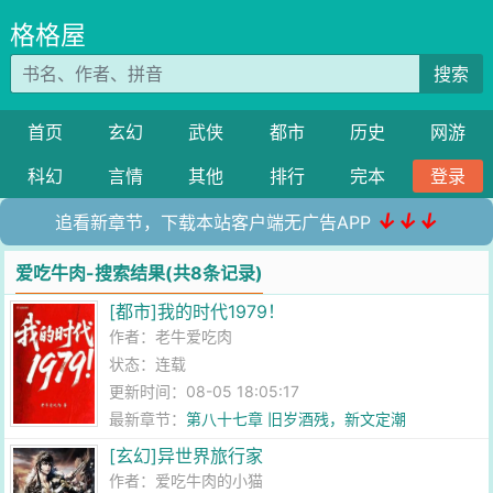
格格屋
搜索
首页
玄幻
武侠
都市
历史
网游
科幻
言情
其他
排行
完本
登录
↓↓↓
追看新章节，下载本站客户端无广告APP
爱吃牛肉-搜索结果(共8条记录)
[都市]我的时代1979！
作者：
老牛爱吃肉
状态：连载
更新时间：08-05 18:05:17
最新章节：
第八十七章 旧岁酒残，新文定潮
[玄幻]异世界旅行家
作者：
爱吃牛肉的小猫