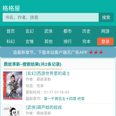
格格屋
搜索
首页
玄幻
武侠
都市
历史
网游
科幻
言情
其他
排行
完本
登录
↓↓↓
追看新章节，下载本站客户端无广告APP
鼎故革新-搜索结果(共2条记录)
[玄幻]西游世界里的道士
作者：
鼎故革新
状态：完本
更新时间：01-17 01:16:43
最新章节：
第一千两百五十四章 终章
[武侠]葫芦娃的叔叔
作者：
鼎故革新