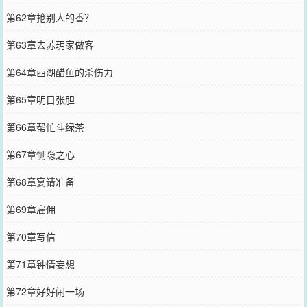
第62章抢别人的香？
第63章去苏玥家做客
第64章西湖醋鱼的杀伤力
第65章明目张胆
第66章帮忙斗绿茶
第67章恻隐之心
第68章宴请准备
第69章雇佣
第70章写信
第71章钟情妄想
第72章好好闹一场