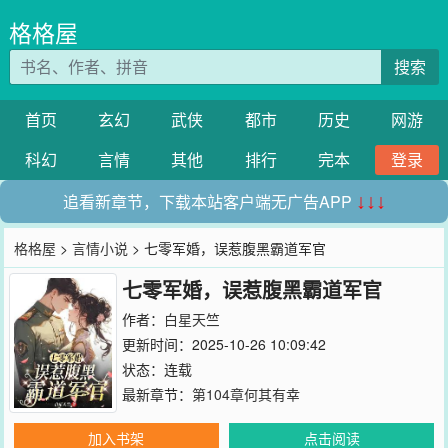
格格屋
搜索
首页
玄幻
武侠
都市
历史
网游
科幻
言情
其他
排行
完本
登录
追看新章节，下载本站客户端无广告APP
↓↓↓
格格屋
>
言情小说
> 七零军婚，误惹腹黑霸道军官
七零军婚，误惹腹黑霸道军官
作者：
白星天竺
更新时间：2025-10-26 10:09:42
状态：连载
最新章节：
第104章何其有幸
加入书架
点击阅读