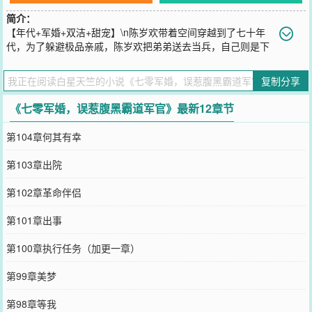
简介：
【年代+军婚+双洁+甜宠】\n陈岁欢带着空间穿越到了七十年
代，为了躲避极品亲戚，陈岁欢把弟弟送去当兵，自己则是下
乡当知青。\n火车上的一次见义勇为，陈岁欢结识了一个军人，第一
次见面，陈岁欢就发现这是一个非常强大且能给身边人绝对安全感的
复制分享
男人。\n没成想这个让她放心的男人从此霸道强硬的闯入她的世界，
而且还千方百计的成为了她的丈夫。
《七零军婚，误惹腹黑霸道军官》最新12章节
您要是觉得《
七零军婚，误惹腹黑霸道军官
》还不错的话请不要忘记
向您QQ群和微博微信里的朋友推荐哦！
第104章何其有幸
第103章出院
第102章革命伴侣
第101章出事
第100章执行任务（加更一章）
第99章美梦
第98章等我