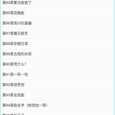
第84章要当爸爸了
第85章双胞胎
第86章高兴的直蹦
第87章展示厨艺
第88章孕期日常
第89章古怪的孙荷
第90章凭什么？
第91章一死一伤
第92章徐秀到
第93章龙凤胎
第94章取名字（修改加一章）