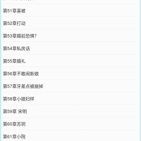
第51章喜被
第52章打动
第53章婚前恐惧？
第54章私房话
第55章婚礼
第56章不敢闹新娘
第57章牙差点被崩掉
第58章小媳妇样
第59章 宋明
第60章苏玥
第61章小院