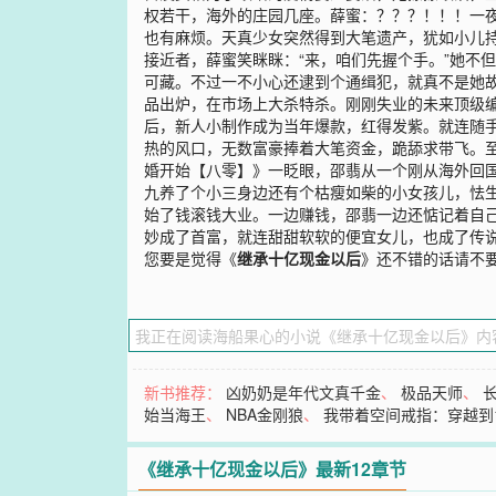
权若干，海外的庄园几座。薛蜜：？？？！！！一
也有麻烦。天真少女突然得到大笔遗产，犹如小儿
接近者，薛蜜笑眯眯：“来，咱们先握个手。”她不
可藏。不过一不小心还逮到个通缉犯，就真不是她
品出炉，在市场上大杀特杀。刚刚失业的未来顶级编
后，新人小制作成为当年爆款，红得发紫。就连随
热的风口，无数富豪捧着大笔资金，跪舔求带飞。
婚开始【八零】》一眨眼，邵翡从一个刚从海外回
九养了个小三身边还有个枯瘦如柴的小女孩儿，怯
始了钱滚钱大业。一边赚钱，邵翡一边还惦记着自
妙成了首富，就连甜甜软软的便宜女儿，也成了传
您要是觉得《
继承十亿现金以后
》还不错的话请不
新书推荐：
凶奶奶是年代文真千金
、
极品天师
、
始当海王
、
NBA金刚狼
、
我带着空间戒指：穿越到1
《继承十亿现金以后》最新12章节