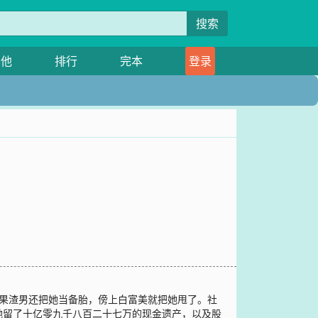
搜索
其他
排行
完本
登录
结果渣男还把她当备胎，傍上白富美就把她甩了。社
她留了十亿零九千八百二十七万的现金遗产，以及股