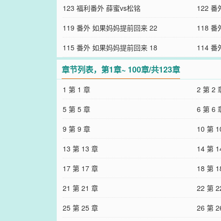
123 福利番外 薛蜜vs松铭
122 
119 番外 如果妈妈提前回来 22
118 
115 番外 如果妈妈提前回来 18
114 
章节列表，第1章~ 100章/共123章
1 第 1 章
2 第 2 
5 第 5 章
6 第 6 
9 第 9 章
10 第 1
13 第 13 章
14 第 1
17 第 17 章
18 第 1
21 第 21 章
22 第 2
25 第 25 章
26 第 2