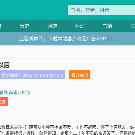
市
历史
网游
科幻
言情
追看新章节，下载本站客户端无广告APP
↓↓↓
以后
更新时间：2025-10-26 10:04:53
直达底部
利番外 薛蜜vs松铭
阅读
求收藏求关注~】薛蜜从小爹不疼娘不爱，工作不起眼，谈了个男朋友，
正准备继续努力搬砖，忽然得知，她那个二十年不见的亲妈没了，但是给